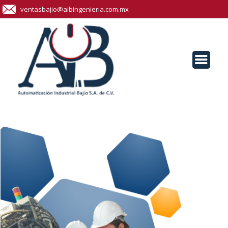
ventasbajio@aibingenieria.com.mx