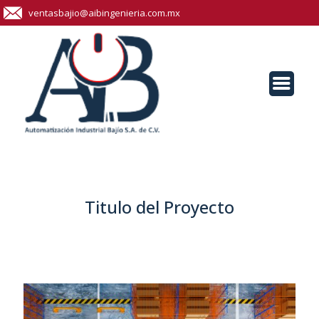
ventasbajio@aibingenieria.com.mx
Titulo del Proyecto